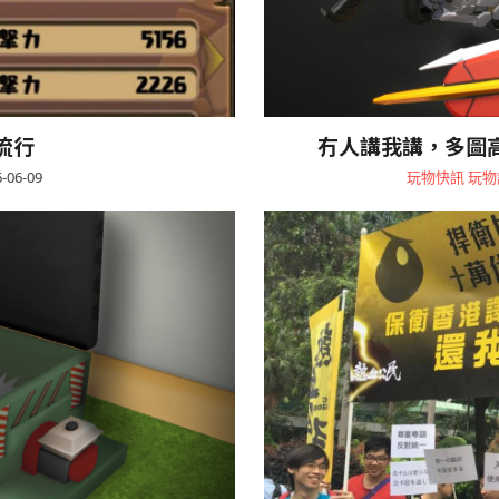
流行
冇人講我講，多圖高汁副廠 
-06-09
玩物快訊
玩物