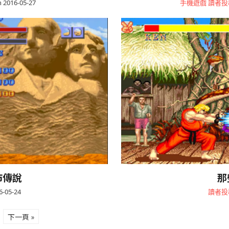
 2016-05-27
手機遊戲
讀者投
市傳說
那
6-05-24
讀者投
下一頁 »