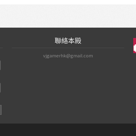
聯絡本殿
vjgamerhk@gmail.com