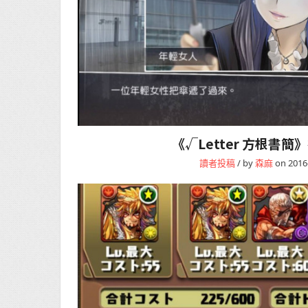
《√Letter 方根書簡
讀者投稿
/ by
森麻
on 2016