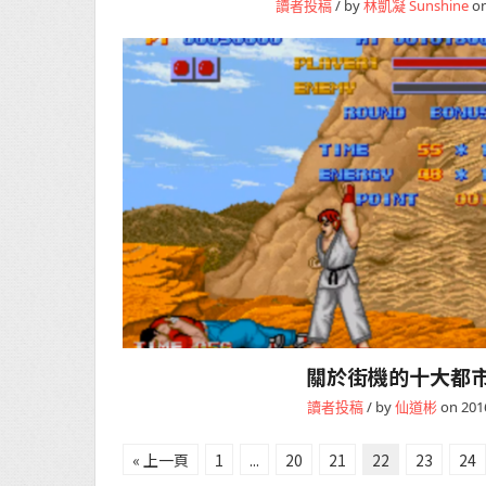
讀者投稿
/ by
林凱凝 Sunshine
on
關於街機的十大都
讀者投稿
/ by
仙道彬
on 201
« 上一頁
1
...
20
21
22
23
24