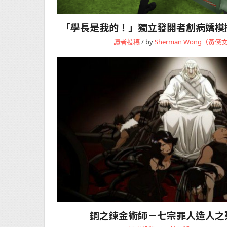
「學長是我的！」獨立發開者創病嬌模
讀者投稿
/ by
Sherman Wong（黃億
鋼之鍊金術師－七宗罪人造人之