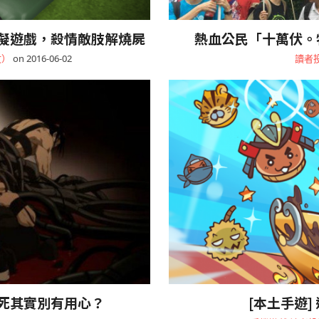
擬遊戲，殺情敵肢解燒屍
熱血公民「十萬伏。
文）
on 2016-06-02
讀者
死其實別有用心？
[本土手遊