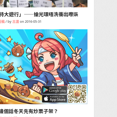
特大遊行」——搶光環唔洗衝出嚟柒
投稿
/ by
古渡
on 2016-05-31
] 邊個話冬天先有炒栗子架？