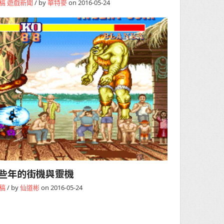
稿
遊戲新聞
/ by
華特麥
on 2016-05-24
些年的街機與靈機
稿
/ by
仙道彬
on 2016-05-24