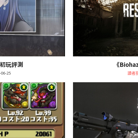
》初玩評測
《Bioha
-06-25
讀者