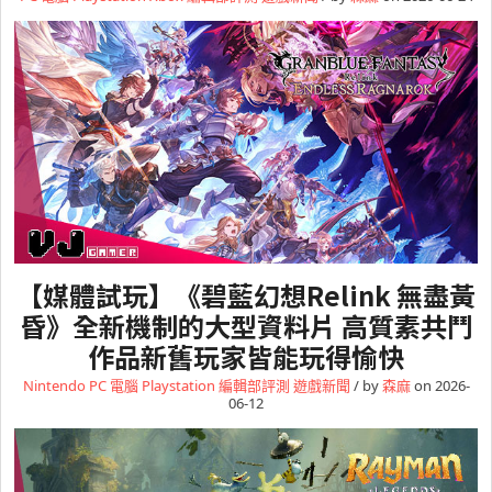
【媒體試玩】《碧藍幻想Relink 無盡黃
昏》全新機制的大型資料片 高質素共鬥
作品新舊玩家皆能玩得愉快
Nintendo
PC 電腦
Playstation
編輯部評測
遊戲新聞
/ by
森麻
on 2026-
06-12