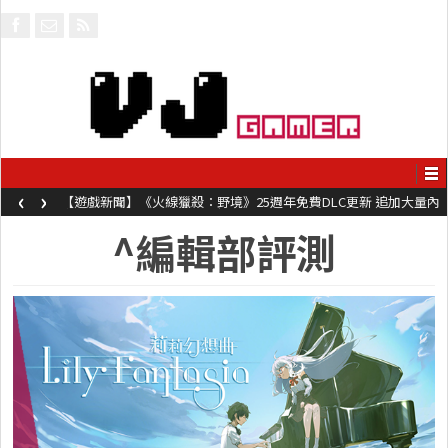
‹
›
【遊戲新聞】《火線獵殺：野境》25週年免費DLC更新 追加大量內
容同時系舊作限時超平價折扣
^編輯部評測