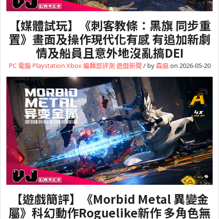
【媒體試玩】《刺客教條：黑旗 同步重
置》畫面及操作現代化有感 有追加新劇
情及船員且意外地沒亂搞DEI
PC 電腦
Playstation
Xbox
編輯部評測
遊戲新聞
/ by
森麻
on 2026-05-20
【遊戲簡評】《Morbid Metal 異變金
屬》科幻動作Roguelike新作 多角色無