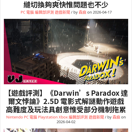
縫切換夠爽快惟問題也不少
PC 電腦
編輯部評測
遊戲新聞
/ by
森麻
on 2026-04-17
【遊戲評測】《Darwin’s Paradox 達
爾文悖論》2.5D 電影式解謎動作遊戲
高難度及玩法具創意惟受部分機制拖累
Nintendo
PC 電腦
Playstation
Xbox
編輯部評測
遊戲新聞
/ by
森麻
on
2026-04-02