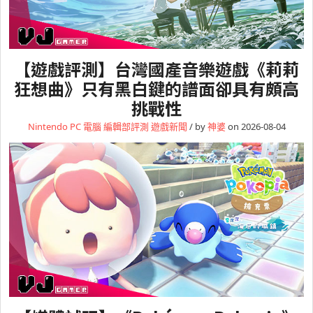
【遊戲評測】台灣國產音樂遊戲《莉莉
狂想曲》只有黑白鍵的譜面卻具有頗高
挑戰性
Nintendo
PC 電腦
編輯部評測
遊戲新聞
/ by
神婆
on 2026-08-04