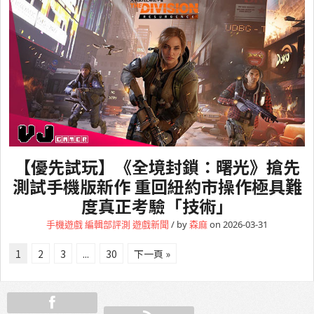
【優先試玩】《全境封鎖：曙光》搶先
測試手機版新作 重回紐約市操作極具難
度真正考驗「技術」
手機遊戲
編輯部評測
遊戲新聞
/ by
森麻
on 2026-03-31
1
2
3
...
30
下一頁 »