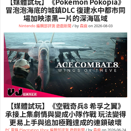
【媒體試玩】《Pokémon Pokopia》
冒泡泡海底的城鎮DLC 復建水中都市同
場加映漆黑一片的深海區域
Nintendo
編輯部評測
遊戲新聞
/ by
森麻
on 2026-08-03
【媒體試玩】《空戰奇兵8 希孚之翼》
承接上集劇情與變成小隊作戰 玩法變得
更易上手與追加極難達成的連鎖破壞
PC 電腦
Playstation
Xbox
編輯部評測
遊戲新聞
/ by
森麻
on 2026-06-24