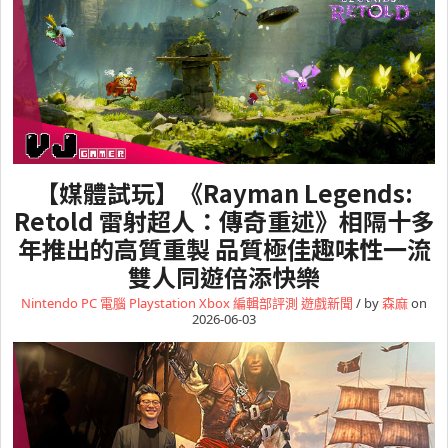
【媒體試玩】《Rayman Legends:
Retold 雷射超人：傳奇重述》相隔十多
年推出的高質重製 品質極佳趣味性一流
雙人同遊倍添快樂
Nintendo
PC 電腦
Playstation
Xbox
編輯部評測
遊戲新聞
/ by
森麻
on
2026-06-03