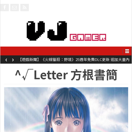
‹
›
【遊戲新聞】《火線獵殺：野境》25週年免費DLC更新 追加大量內
容同時系舊作限時超平價折扣
^√Letter 方根書簡