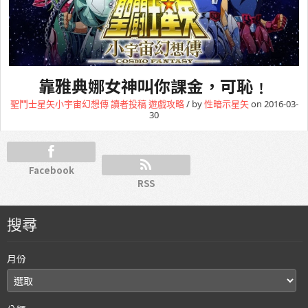
靠雅典娜女神叫你課金，可恥﹗
聖鬥士星矢小宇宙幻想傳
讀者投稿
遊戲攻略
/ by
性暗示星矢
on 2016-03-
30
Facebook
RSS
搜尋
月份