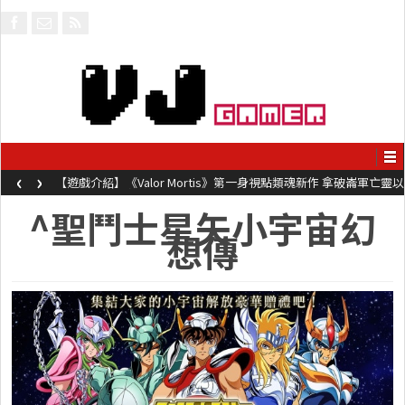
‹
›
【遊戲介紹】《Valor Mortis》第一身視點類魂新作 拿破崙軍亡靈以
槍械劍與魔法殺敵
^聖鬥士星矢小宇宙幻
想傳