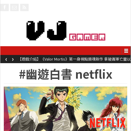
‹
›
【遊戲介紹】《Valor Mortis》第一身視點類魂新作 拿破崙軍亡靈以
槍械劍與魔法殺敵
#幽遊白書 netflix