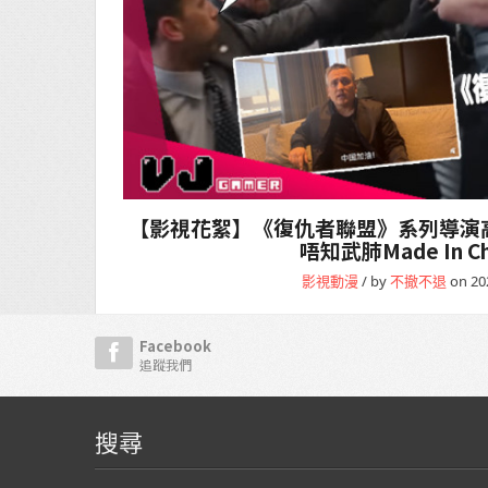
【影視花絮】《復仇者聯盟》系列導演
唔知武肺Made In Ch
影視動漫
/ by
不撤不退
on 20
Facebook
追蹤我們
搜尋