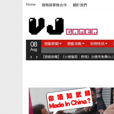
Home
徵稿與業務合作
關於我們
08
遊戲新聞
遊戲攻略
玩物快訊
Aug
‹
›
【遊戲新聞】《火線獵殺：野境》25週年免費DL