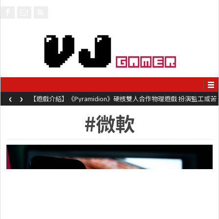
‹
›
【遊戲介紹】《Pyramidion》硬核雙人合作物理遊戲 扮演監工或苦
工奮力鞭打對方前進
#微軟