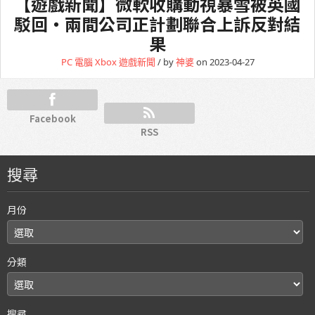
【遊戲新聞】微軟收購動視暴雪被英國
駁回・兩間公司正計劃聯合上訴反對結
果
PC 電腦
Xbox
遊戲新聞
/ by
神婆
on 2023-04-27
Facebook
RSS
搜尋
月份
分類
搜尋