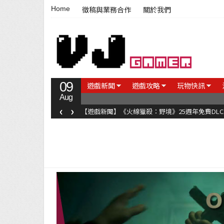
Home
徵稿與業務合作
關於我們
09
遊戲新聞
遊戲攻略
玩物快訊
Aug
‹
›
【遊戲新聞】《火線獵殺：野境》25週年免費DL