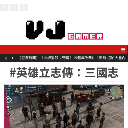
‹
›
【遊戲新聞】《火線獵殺：野境》25週年免費DLC更新 追加大量內
容同時系舊作限時超平價折扣
#英雄立志傳：三國志