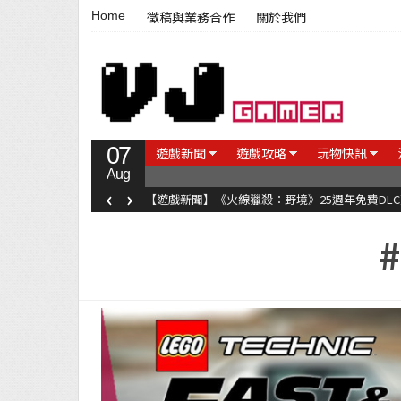
Home
徵稿與業務合作
關於我們
07
遊戲新聞
遊戲攻略
玩物快訊
Aug
‹
›
【遊戲新聞】《火線獵殺：野境》25週年免費DL
#