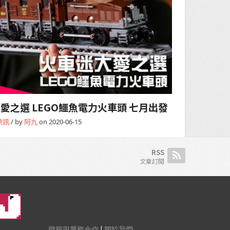
愛之選 LEGO鱷魚電力火車頭 七月出發
快訊
/ by
阿九
on 2020-06-15
RSS
文章訂閱
徵稿與業務合作
|
關於我們