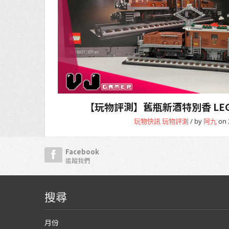
【玩物評測】舊瓶新酒特別香 LE
玩物快訊
玩物評測
/ by
阿九
on 
Facebook
追蹤我們
搜尋
月份