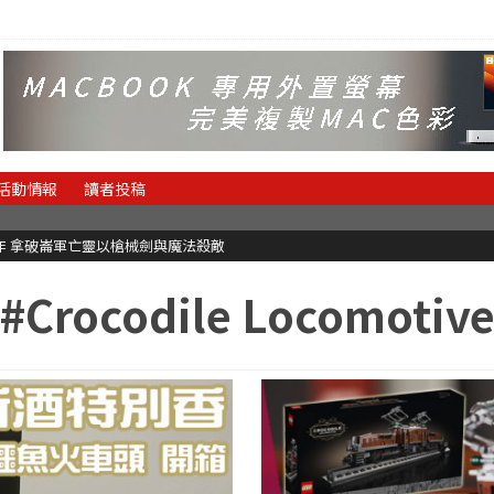
活動情報
讀者投稿
魂新作 拿破崙軍亡靈以槍械劍與魔法殺敵
#Crocodile Locomotiv