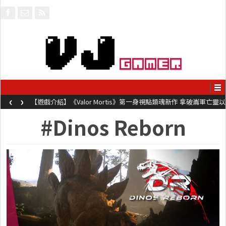
‹
›
【遊戲介紹】《Valor Mortis》第一身視點類魂新作 拿破崙軍亡靈以
槍械劍與魔法殺敵
#Dinos Reborn