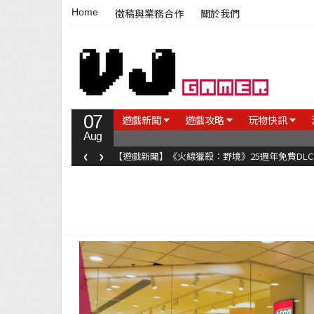
Home
徵稿與業務合作
關於我們
07
遊戲新聞
遊戲攻略
玩物快訊
Aug
‹
›
【遊戲新聞】《火線獵殺：野境》25週年免費DL