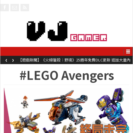
‹
›
【遊戲新聞】《火線獵殺：野境》25週年免費DLC更新 追加大量內
容同時系舊作限時超平價折扣
#LEGO Avengers