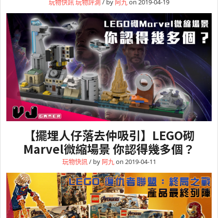
玩物快訊
玩物評測
/ by
阿九
on 2019-04-19
【擺埋人仔落去仲吸引】LEGO砌
Marvel微縮場景 你認得幾多個？
玩物快訊
/ by
阿九
on 2019-04-11