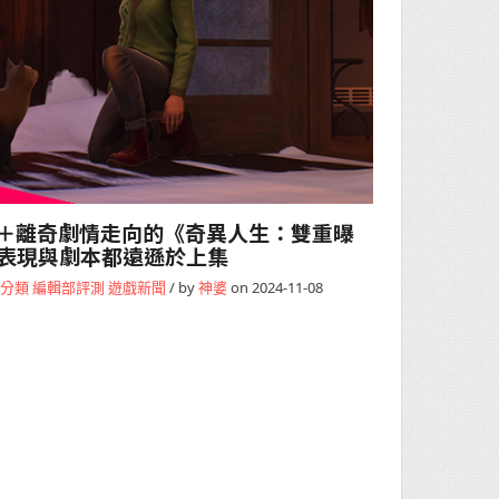
入侵＋離奇劇情走向的《奇異人生：雙重曝
表現與劇本都遠遜於上集
分類
編輯部評測
遊戲新聞
/ by
神婆
on 2024-11-08