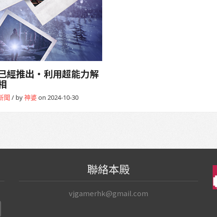
已經推出・利用超能力解
相
新聞
/ by
神婆
on 2024-10-30
聯絡本殿
vjgamerhk@gmail.com