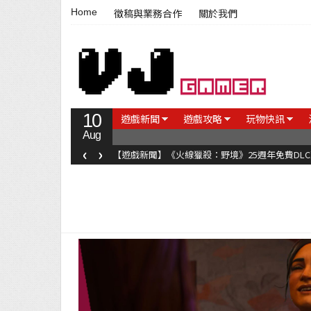
Home
徵稿與業務合作
關於我們
10
遊戲新聞
遊戲攻略
玩物快訊
Aug
‹
›
【遊戲新聞】《火線獵殺：野境》25週年免費DL