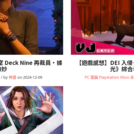
室 Deck Nine 再裁員・據
【遊戲感想】DEI 
微妙
光》綜合
/ by
神婆
on 2024-12-09
PC 電腦
Playstation
Xbox
未