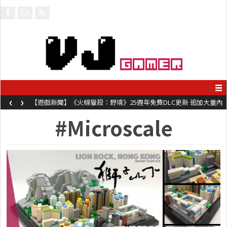
‹
›
【遊戲新聞】《火線獵殺：野境》25週年免費DLC更新 追加大量內
容同時系舊作限時超平價折扣
#Microscale