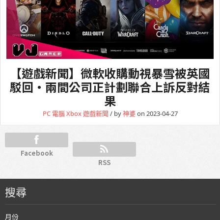
【遊戲新聞】微軟收購動視暴雪被英國
駁回・兩間公司正計劃聯合上訴反對結
果
PC 電腦
Xbox
遊戲新聞
/ by
神婆
on 2023-04-27
Facebook
RSS
搜尋
月份