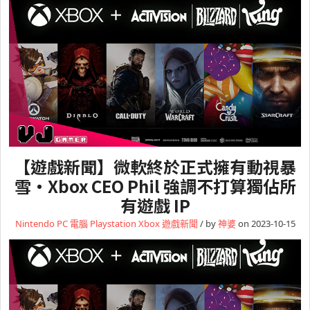
【遊戲新聞】微軟終於正式擁有動視暴
雪・Xbox CEO Phil 強調不打算獨佔所
有遊戲 IP
Nintendo
PC 電腦
Playstation
Xbox
遊戲新聞
/ by
神婆
on 2023-10-15