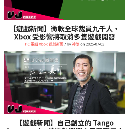
【遊戲新聞】微軟全球裁員九千人・
Xbox 受影響將取消多隻遊戲開發
PC 電腦
Xbox
遊戲新聞
/ by
神婆
on 2025-07-03
【遊戲新聞】自己創立的 Tango