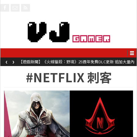
‹
›
【遊戲新聞】《火線獵殺：野境》25週年免費DLC更新 追加大量內
容同時系舊作限時超平價折扣
#NETFLIX 刺客