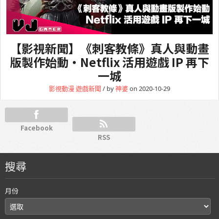
【影視新聞】《刺客教條》真人與動畫
版製作始動・Netflix 活用遊戲 IP 再下
一城
影視動漫
遊戲新聞
/ by
神婆
on 2020-10-29
Facebook
RSS
搜尋
月份