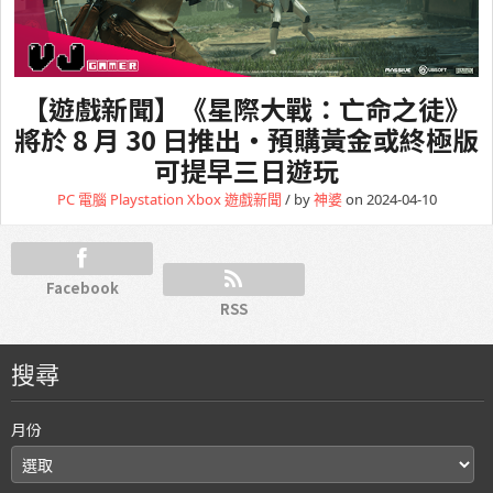
【遊戲新聞】《星際大戰：亡命之徒》
將於 8 月 30 日推出・預購黃金或終極版
可提早三日遊玩
PC 電腦
Playstation
Xbox
遊戲新聞
/ by
神婆
on 2024-04-10
Facebook
RSS
搜尋
月份