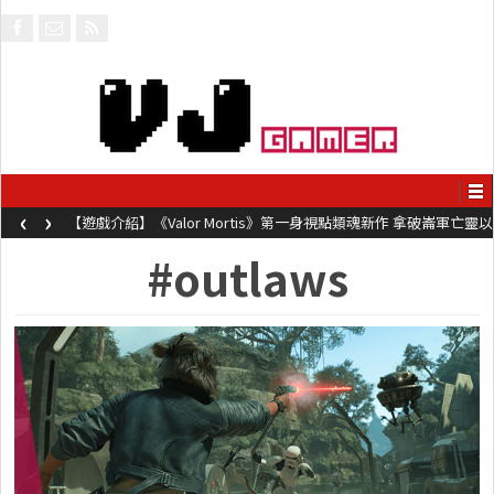
‹
›
【遊戲介紹】《Valor Mortis》第一身視點類魂新作 拿破崙軍亡靈以
槍械劍與魔法殺敵
#outlaws