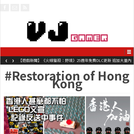
‹
›
【遊戲新聞】《火線獵殺：野境》25週年免費DLC更新 追加大量內
容同時系舊作限時超平價折扣
#Restoration of Hong
Kong