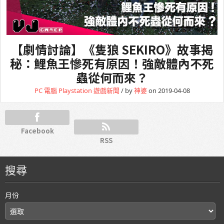
【劇情討論】《隻狼 SEKIRO》故事揭
秘：鯉魚王慘死有原因！強敵體內不死
蟲從何而來？
PC 電腦
Playstation
遊戲新聞
/ by
神婆
on 2019-04-08
Facebook
RSS
搜尋
月份