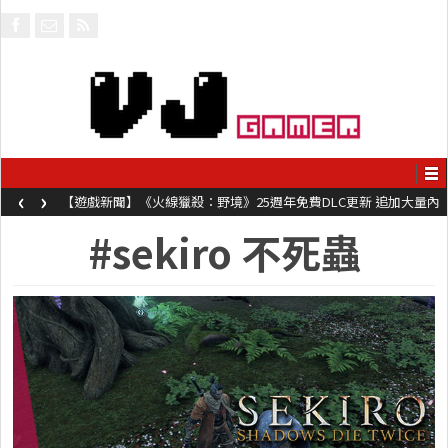
‹
›
【遊戲新聞】《火線獵殺：野境》25週年免費DLC更新 追加大量內
容同時系舊作限時超平價折扣
#sekiro 不死蟲