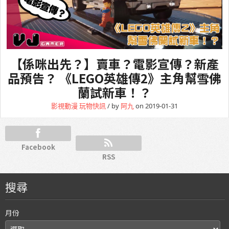
【係咪出先？】賣車？電影宣傳？新產
品預告？ 《LEGO英雄傳2》主角幫雪佛
蘭試新車！？
影視動漫
玩物快訊
/ by
阿九
on 2019-01-31
Facebook
RSS
搜尋
月份