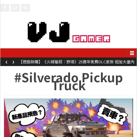
‹
›
【遊戲新聞】《火線獵殺：野境》25週年免費DLC更新 追加大量內
容同時系舊作限時超平價折扣
#Silverado Pickup
Truck