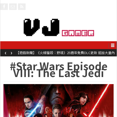
‹
›
【遊戲新聞】《火線獵殺：野境》25週年免費DLC更新 追加大量內
容同時系舊作限時超平價折扣
#Star Wars Episode
VIII: The Last Jedi