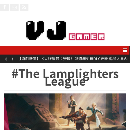
‹
›
【遊戲新聞】《火線獵殺：野境》25週年免費DLC更新 追加大量內
容同時系舊作限時超平價折扣
#The Lamplighters
League