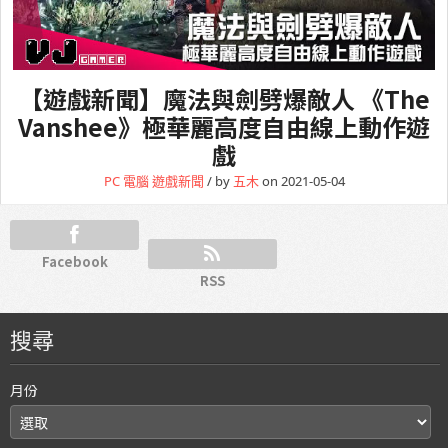
【遊戲新聞】魔法與劍劈爆敵人 《The
Vanshee》極華麗高度自由線上動作遊
戲
PC 電腦
遊戲新聞
/ by
五木
on 2021-05-04
Facebook
RSS
搜尋
月份