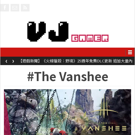
‹
›
【遊戲新聞】《火線獵殺：野境》25週年免費DLC更新 追加大量內
容同時系舊作限時超平價折扣
#The Vanshee