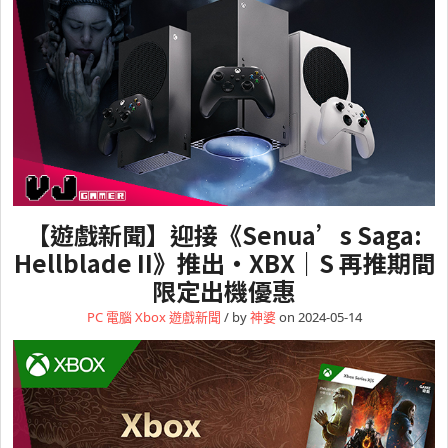
【遊戲新聞】迎接《Senua’s Saga:
Hellblade II》推出・XBX｜S 再推期間
限定出機優惠
PC 電腦
Xbox
遊戲新聞
/ by
神婆
on 2024-05-14