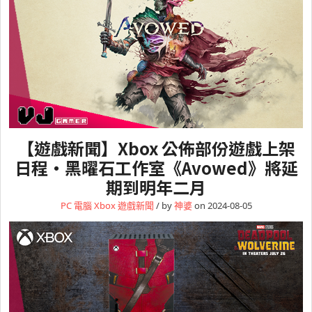
【遊戲新聞】Xbox 公佈部份遊戲上架
日程・黑曜石工作室《Avowed》將延
期到明年二月
PC 電腦
Xbox
遊戲新聞
/ by
神婆
on 2024-08-05