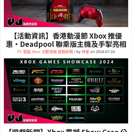
【活動資訊】香港動漫節 Xbox 推優
惠・Deadpool 聯乘版主機及手掣亮相
PC 電腦
Xbox
活動情報
遊戲新聞
/ by
神婆
on 2024-07-24
【遊戲新聞】Xbox 震撼 Show Case 公