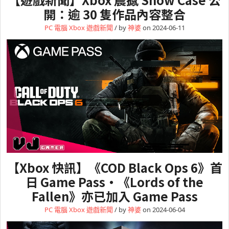
開：逾 30 隻作品內容整合
PC 電腦
Xbox
遊戲新聞
/ by
神婆
on 2024-06-11
【Xbox 快訊】《COD Black Ops 6》首
日 Game Pass・《Lords of the
Fallen》亦已加入 Game Pass
PC 電腦
Xbox
遊戲新聞
/ by
神婆
on 2024-06-04