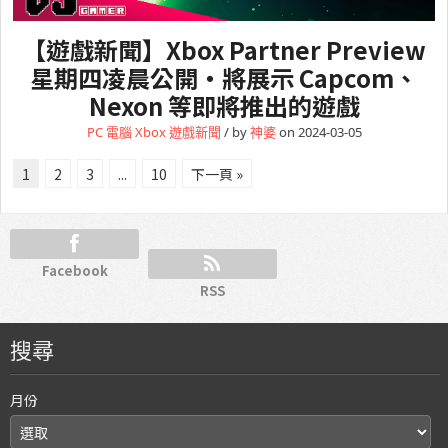
【遊戲新聞】Xbox Partner Preview
星期四凌晨公開・將展示 Capcom、
Nexon 等即將推出的遊戲
PC 電腦
Xbox
遊戲新聞
/ by
神婆
on 2024-03-05
1
2
3
...
10
下一頁 »
Facebook
RSS
搜尋
月份