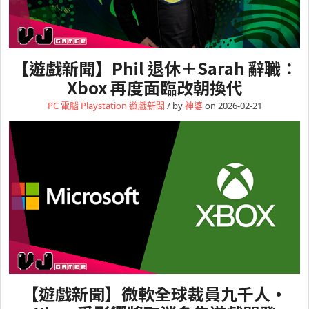
【遊戲新聞】Phil 退休＋Sarah 辭職：
Xbox 再度面臨改朝換代
PC 電腦
Playstation
遊戲新聞
/ by
神婆
on 2026-02-21
【遊戲新聞】微軟全球裁員九千人・