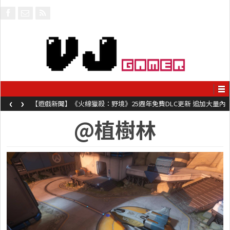
‹
›
【遊戲新聞】《火線獵殺：野境》25週年免費DLC更新 追加大量內
容同時系舊作限時超平價折扣
@植樹林