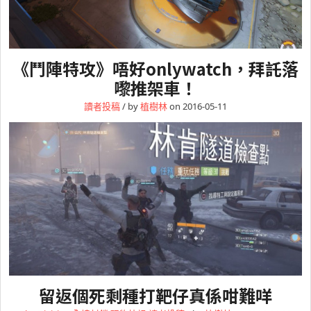
《鬥陣特攻》唔好onlywatch，拜託落
嚟推架車！
讀者投稿
/ by
植樹林
on 2016-05-11
留返個死剩種打靶仔真係咁難咩