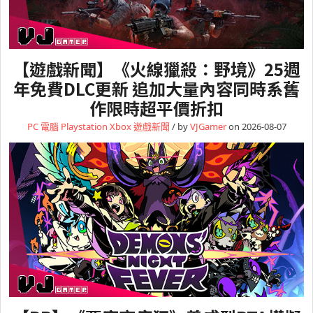
【遊戲新聞】《火線獵殺：野境》25週
年免費DLC更新 追加大量內容同時系舊
作限時超平價折扣
PC 電腦
Playstation
Xbox
遊戲新聞
/ by
VJGamer
on 2026-08-07