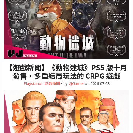
【遊戲新聞】《動物迷城》PS5 版十月
發售・多重結局玩法的 CRPG 遊戲
Playstation
遊戲新聞
/ by
VJGamer
on 2026-07-03