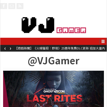
‹
›
【遊戲新聞】《火線獵殺：野境》25週年免費DLC更新 追加大量內
容同時系舊作限時超平價折扣
@VJGamer