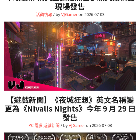
現場發售
活動情報
/ by
VJGamer
on 2026-07-03
【遊戲新聞】《夜城狂想》英文名稱變
更為《Nivalis Nights》今年 9 月 29 日
發售
PC 電腦
遊戲新聞
/ by
VJGamer
on 2026-07-03