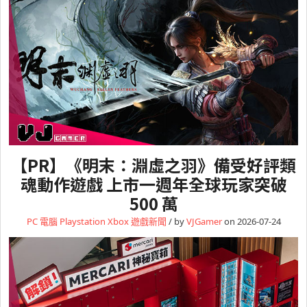
【PR】《明末：淵虛之羽》備受好評類
魂動作遊戲 上市一週年全球玩家突破
500 萬
PC 電腦
Playstation
Xbox
遊戲新聞
/ by
VJGamer
on 2026-07-24