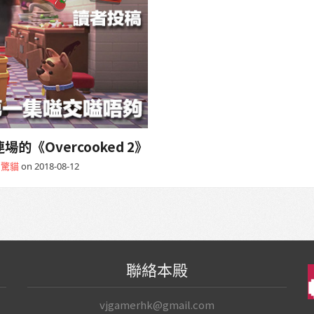
《Overcooked 2》
r 驚貓
on 2018-08-12
聯絡本殿
vjgamerhk@gmail.com