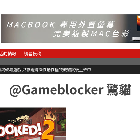
活動情報
讀者投稿
快節奏肉鴿砍殺遊戲 只靠兩鍵操作動作極致流暢試玩上架中
@Gameblocker 驚貓