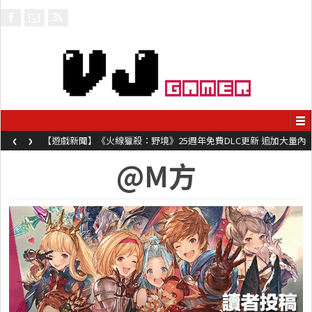
‹
›
【遊戲新聞】《火線獵殺：野境》25週年免費DLC更新 追加大量內
容同時系舊作限時超平價折扣
@M方