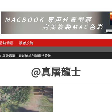
活動情報
讀者投稿
魂新作 拿破崙軍亡靈以槍械劍與魔法殺敵
@真屠龍士