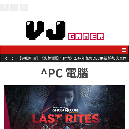
‹
›
【遊戲新聞】《火線獵殺：野境》25週年免費DLC更新 追加大量內
容同時系舊作限時超平價折扣
^PC 電腦