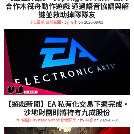
合作木筏舟動作遊戲 通過語音協調與解
謎並救助掉隊隊友
PC 電腦
遊戲新聞
/ by
五木
on 2026-08-03
【遊戲新聞】EA 私有化交易下週完成・
沙地財團即將持有九成股份
PC 電腦
Playstation
Xbox
遊戲新聞
/ by
神婆
on 2026-07-31