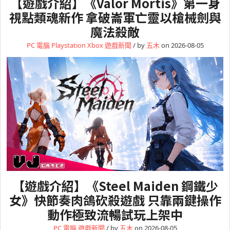
【遊戲介紹】《Valor Mortis》第一身
視點類魂新作 拿破崙軍亡靈以槍械劍與
魔法殺敵
PC 電腦
Playstation
Xbox
遊戲新聞
/ by
五木
on 2026-08-05
【遊戲介紹】《Steel Maiden 鋼鐵少
女》快節奏肉鴿砍殺遊戲 只靠兩鍵操作
動作極致流暢試玩上架中
PC 電腦
遊戲新聞
/ by
五木
on 2026-08-05