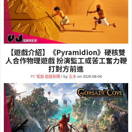
【遊戲介紹】《Pyramidion》硬核雙
人合作物理遊戲 扮演監工或苦工奮力鞭
打對方前進
PC 電腦
遊戲新聞
/ by
五木
on 2026-08-04