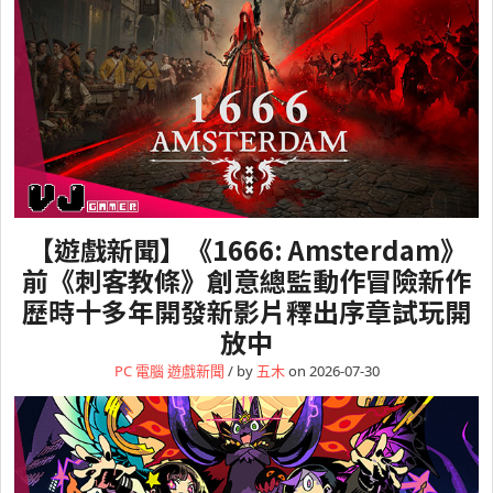
【遊戲新聞】《1666: Amsterdam》
前《刺客教條》創意總監動作冒險新作
歷時十多年開發新影片釋出序章試玩開
放中
PC 電腦
遊戲新聞
/ by
五木
on 2026-07-30