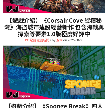
【遊戲介紹】《Corsair Cove 縱橫秘
灣》海盜城市建設經營新作 包含海戰與
探索等要素1.0版極度好評中
PC 電腦
遊戲新聞
/ by
五木
on 2026-08-03
【遊戲介紹】《Sponge Break》四人