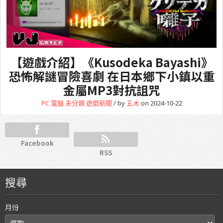
【遊戲介紹】《Kusodeka Bayashi》
恐怖解謎冒險喜劇 在日本鄉下小鎮以重
金屬MP3對抗詛咒
PC 電腦
未分類
遊戲新聞
/ by
五木
on 2024-10-22
Facebook
RSS
搜尋
月份