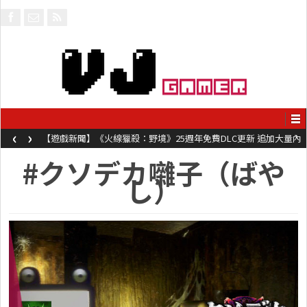
‹
›
【遊戲新聞】《火線獵殺：野境》25週年免費DLC更新 追加大量內
容同時系舊作限時超平價折扣
#クソデカ囃子（ばや
し）