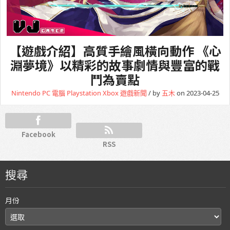
【遊戲介紹】高質手繪風橫向動作 《心
淵夢境》以精彩的故事劇情與豐富的戰
鬥為賣點
Nintendo
PC 電腦
Playstation
Xbox
遊戲新聞
/ by
五木
on 2023-04-25
Facebook
RSS
搜尋
月份