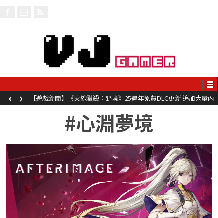
‹
›
【遊戲新聞】《火線獵殺：野境》25週年免費DLC更新 追加大量內
容同時系舊作限時超平價折扣
#心淵夢境