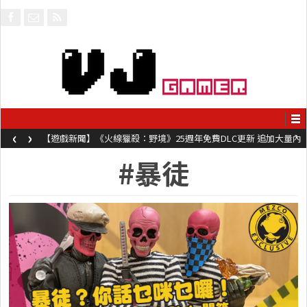
‹
›
【遊戲新聞】《火線獵殺：野境》25週年免費DLC更新 追加大量內
容同時系舊作限時超平價折扣
#暴徒