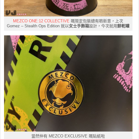
MEZCO ONE:12 COLLECTIVE
嘅限定包裝總有啲新意，上次
Gomez – Stealth Ops Edition 就以
女士手飾箱
設計，今次就用
餅乾罐
當然仲有 MEZCO EXCLUSIVE 嘅貼紙啦