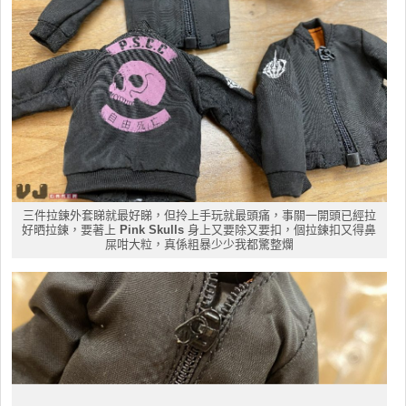
三件拉鍊外套睇就最好睇，但拎上手玩就最頭痛，事關一開頭已經拉
好晒拉鍊，要著上
Pink Skulls
身上又要除又要扣，個拉鍊扣又得鼻
屎咁大粒，真係粗暴少少我都驚整爛