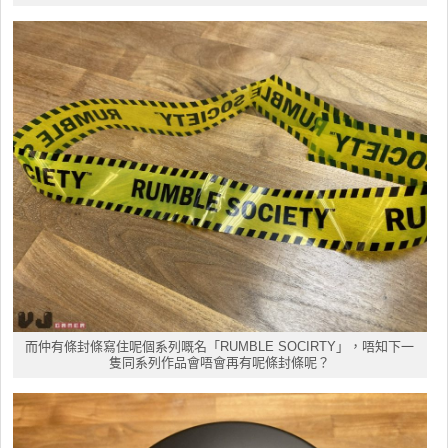
而仲有條封條寫住呢個系列嘅名「RUMBLE SOCIRTY」，唔知下一
隻同系列作品會唔會再有呢條封條呢？