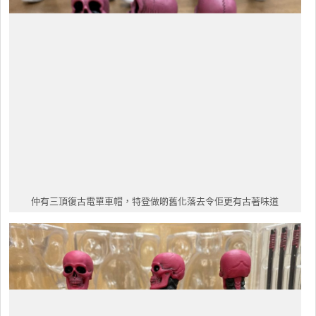
仲有三頂復古電單車帽，特登做啲舊化落去令佢更有古著味道