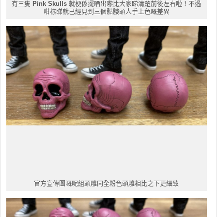
有三隻
Pink
Skulls
就梗係擺晒出嚟比大家睇清楚前後左右啦！不過
咁樣睇就已經見到三個骷髏頭人手上色嘅差異
官方宣傳圖嘅呢組頭雕同全粉色頭雕相比之下更細致