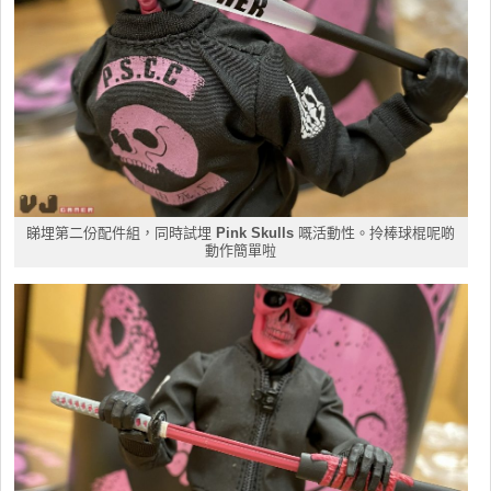
睇埋第二份配件組，同時試埋
Pink Skulls
嘅活動性。拎棒球棍呢啲
動作簡單啦