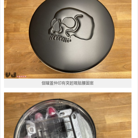
個罐蓋仲印有突起嘅骷髏圖案