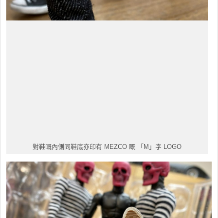
對鞋嘅內側同鞋底亦印有 MEZCO 嘅 「M」字 LOGO