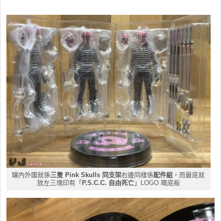
罐內外圍就係
三隻 Pink Skulls 同支架
右邊同樣係
配件組
，而最底就
放左三塊印有「
P.S.C.C. 自由死亡
」LOGO 嘅底板