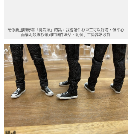
硬係要搵啲野嚟「挑骨頭」的話，我會講件衫車工可以好啲，但平心
而論呢類線衫做到咁細件嘅話，呢個手工係非常收貨