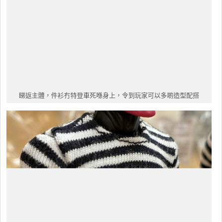
睇返主體，件衫冇特登車死喺身上，令到玩家可以多啲造型配搭