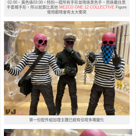
02:00、黃色係03:00。特別一提所有手形並唔係黑色手，而係戴住黑
手套嘅手形，所以就算比其他
MEZCO ONE:12 COLLECTIVE
Figure
使用都唔會有太大衝突
第一份配件組加埋主體已經有住咁多嘅變化