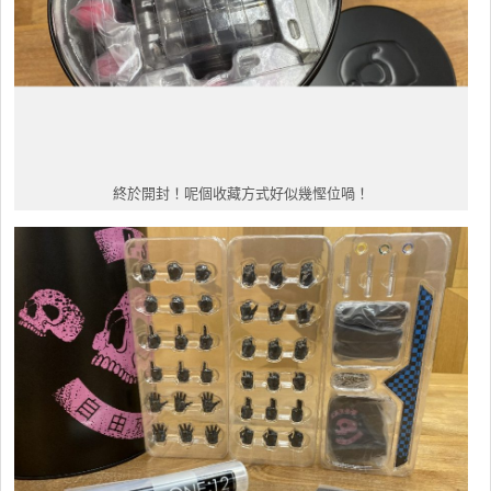
終於開封！呢個收藏方式好似幾慳位喎！