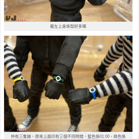
著左上身係型好多嘅
仲有三隻錶，原來上面印有三個不同時間，藍色係01:00、綠色係