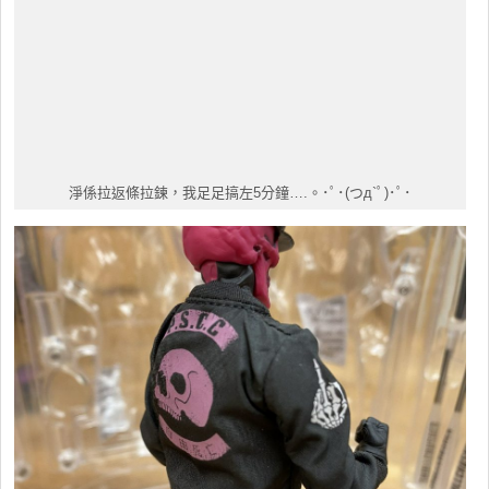
淨係拉返條拉鍊，我足足搞左5分鐘….。･ﾟ･(つд`ﾟ)･ﾟ･