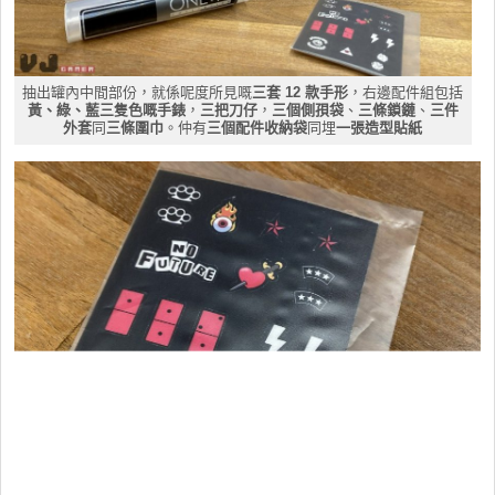
抽出罐內中間部份，就係呢度所見嘅
三套 12 款手形
，右邊配件組包括
黃、綠、藍三隻色嘅手錶
，
三把刀仔
，
三個側孭袋
、
三條鎖鏈
、
三件
外套
同
三條圍巾
。仲有
三個配件收納袋
同埋
一張造型貼紙