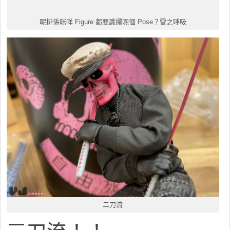
呢排係咪咩 Figure 都要識擺呢個 Pose？雷之呼吸
二刀流
三刀流！！