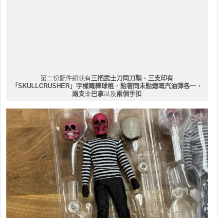
第二份配件組就有
三把武士刀同刀鞘
、
三支印有
「SKULLCRUSHER」字樣嘅棒球棍
，
點著同未點燃嘅汽油彈各一
，
兩支士巴拿
以及
兩個手扣