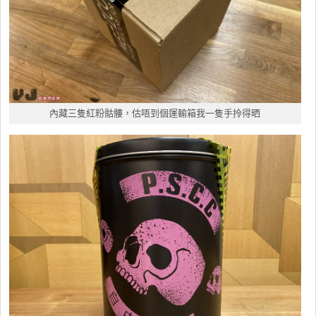
內藏三隻紅粉骷髏，估唔到個運輸箱我一隻手拎得晒