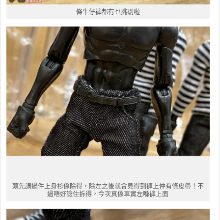
條牛仔褲都冇乜挑剔啦
頭先講過件上身衫係除得，除左之後就會見得到褲上仲有條皮帶！不
過唔好諗住拆得，今次真係車實左喺褲上面