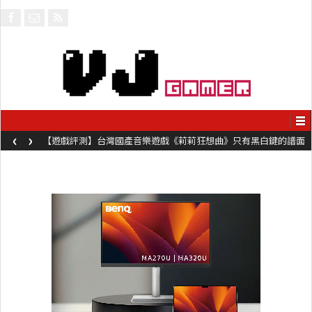
‹
›
【遊戲介紹】《Pyramidion》硬核雙人合作物理遊戲 扮演監工或苦
工奮力鞭打對方前進