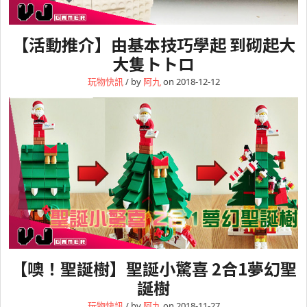
【活動推介】由基本技巧學起 到砌起大
大隻トトロ
玩物快訊
/ by
阿九
on 2018-12-12
【噢！聖誕樹】聖誕小驚喜 2合1夢幻聖
誕樹
玩物快訊
/ by
阿九
on 2018-11-27