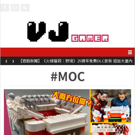
‹
›
【遊戲新聞】《火線獵殺：野境》25週年免費DLC更新 追加大量內
容同時系舊作限時超平價折扣
#MOC