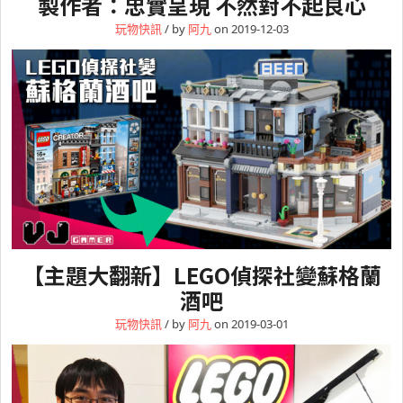
製作者：忠實呈現 不然對不起良心
玩物快訊
/ by
阿九
on 2019-12-03
【主題大翻新】LEGO偵探社變蘇格蘭
酒吧
玩物快訊
/ by
阿九
on 2019-03-01