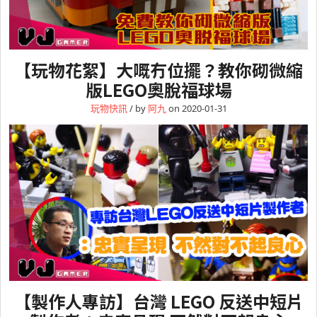
【玩物花絮】大嘅冇位擺？教你砌微縮
版LEGO奧脫福球場
玩物快訊
/ by
阿九
on 2020-01-31
【製作人專訪】台灣 LEGO 反送中短片