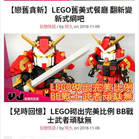
【戀舊貪新】LEGO舊美式餐廳 翻新變
新式網吧
玩物快訊
/ by
阿九
on 2018-11-09
【兒時回憶】LEGO砌出完美比例 BB戰
士武者頑駄無
玩物快訊
/ by
阿九
on 2018-11-08