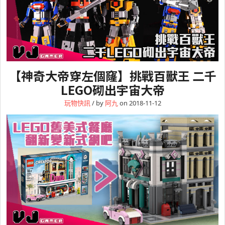
【神奇大帝穿左個窿】挑戰百獸王 二千
LEGO砌出宇宙大帝
玩物快訊
/ by
阿九
on 2018-11-12