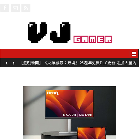
‹
›
【遊戲新聞】《火線獵殺：野境》25週年免費DLC更新 追加大量內
容同時系舊作限時超平價折扣