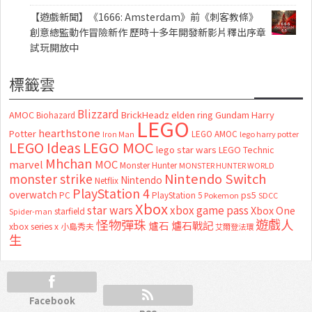
【遊戲新聞】《1666: Amsterdam》前《刺客教條》
創意總監動作冒險新作 歷時十多年開發新影片釋出序章
試玩開放中
標籤雲
Blizzard
AMOC
BrickHeadz
elden ring
Gundam
Harry
Biohazard
LEGO
hearthstone
Potter
LEGO AMOC
lego harry potter
Iron Man
LEGO MOC
LEGO Ideas
lego star wars
LEGO Technic
Mhchan
marvel
MOC
Monster Hunter
MONSTER HUNTER WORLD
Nintendo Switch
monster strike
Nintendo
Netflix
PlayStation 4
overwatch
ps5
PC
PlayStation 5
Pokemon
SDCC
Xbox
star wars
xbox game pass
Xbox One
starfield
Spider-man
怪物彈珠
遊戲人
爐石
爐石戰記
xbox series x
小島秀夫
艾爾登法環
生
Facebook