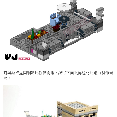
有興趣整返間網吧比你條街嘅，記得下面嘅傳送門比錢買製作書
啦！