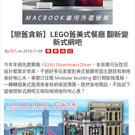
【戀舊貪新】LEGO舊美式餐廳 翻新變
新式網吧
By
阿九
on 2018-11-09
今年年頭先開賣嘅
10260 Downtown Diner
，本來嘅可玩性同
設計都算非常高，不過好多玩家都對美式餐廳呢個主題就有啲唔
係好啱心水。事關已往嘅 Modular Building 都行開歐陸風格，
一轉轉個美式風情係會有啲唔習慣嘅。既然係咁嘅話，不如試下
變做間新式網吧又唔知啱唔啱你地心意？