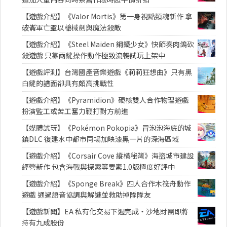
【遊戲介紹】《Valor Mortis》第一身視點類魂新作 拿
破崙軍亡靈以槍械劍與魔法殺敵
【遊戲介紹】《Steel Maiden 鋼鐵少女》快節奏肉鴿砍
殺遊戲 只靠兩鍵操作動作極致流暢試玩上架中
【遊戲評測】台灣國產音樂遊戲《莉莉狂想曲》只有黑
白鍵的譜面卻具有頗高挑戰性
【遊戲介紹】《Pyramidion》硬核雙人合作物理遊戲
扮演監工或苦工奮力鞭打對方前進
【媒體試玩】《Pokémon Pokopia》冒泡泡海底的城
鎮DLC 復建水中都市同場加映漆黑一片的深海區域
【遊戲介紹】《Corsair Cove 縱橫秘灣》海盜城市建設
經營新作 包含海戰與探索等要素1.0版極度好評中
【遊戲介紹】《Sponge Break》四人合作木筏舟動作
遊戲 通過語音協調與解謎並救助掉隊隊友
【遊戲新聞】EA 私有化交易下週完成・沙地財團即將
持有九成股份