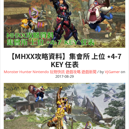
【MHXX攻略資料】集會所 上位 ⋆4-7
KEY 任表
Monster Hunter
Nintendo
玩物快訊
遊戲攻略
遊戲新聞
/ by
VJGamer
on
2017-08-29