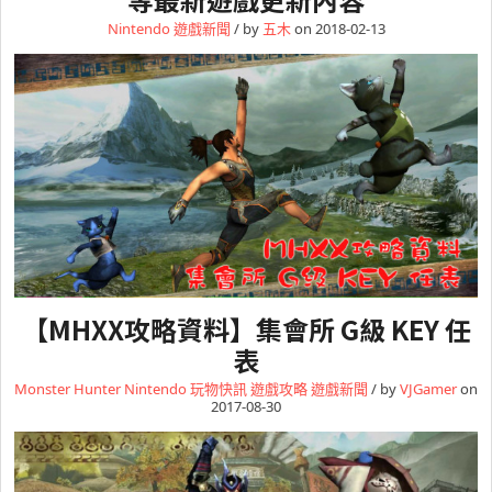
Nintendo
遊戲新聞
/ by
五木
on 2018-02-13
【MHXX攻略資料】集會所 G級 KEY 任
表
Monster Hunter
Nintendo
玩物快訊
遊戲攻略
遊戲新聞
/ by
VJGamer
on
2017-08-30