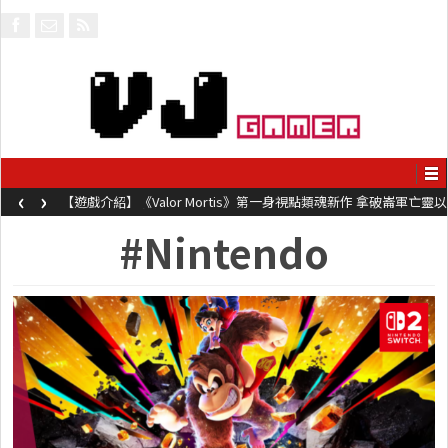
‹
›
【遊戲介紹】《Valor Mortis》第一身視點類魂新作 拿破崙軍亡靈以
槍械劍與魔法殺敵
#Nintendo