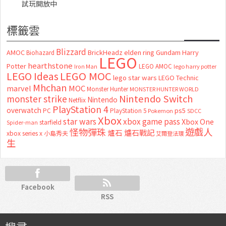
試玩開放中
標籤雲
Blizzard
AMOC
BrickHeadz
elden ring
Gundam
Harry
Biohazard
LEGO
hearthstone
Potter
LEGO AMOC
lego harry potter
Iron Man
LEGO MOC
LEGO Ideas
lego star wars
LEGO Technic
Mhchan
marvel
MOC
Monster Hunter
MONSTER HUNTER WORLD
Nintendo Switch
monster strike
Nintendo
Netflix
PlayStation 4
overwatch
ps5
PC
PlayStation 5
Pokemon
SDCC
Xbox
star wars
xbox game pass
Xbox One
starfield
Spider-man
怪物彈珠
遊戲人
爐石
爐石戰記
xbox series x
小島秀夫
艾爾登法環
生
Facebook
RSS