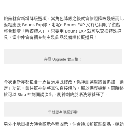
旅館就會新增降級選項，當角色降級之後就會依照降咗幾級而比
返相應既 Bouns Exp你，咁呢d Bouns EXP 又有乜用呢？遊戲
將會新增「吟遊詩人」，只要用 Bouns EXP 就可以交換特殊道
具，當中仲會有擴充劍主裝飾品裝備欄位既道具！
有得 Upgrade 做三格！
今次更新亦都包含一周目適用既修改，係神劍選單將會追加「鎖
定」功能，鎖住既神劍將無法直接解放，屬於保護機制。同時終
於可以 Skip 神劍同調演出，刷神劍終於唔洗等餐死了。
早就要有呢樣野啦
另外小地圖擴大時會顯示各種圖示，仲會追加新既裝飾品、輔助