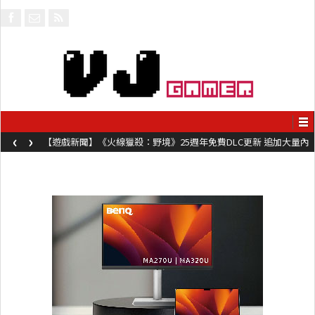
‹
›
【遊戲新聞】《火線獵殺：野境》25週年免費DLC更新 追加大量內
容同時系舊作限時超平價折扣