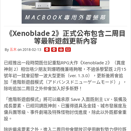
《Xenoblade 2》正式公布包含二周目
等最新遊戲更新內容
By
五木
on 2018-02-13
已經推出一段時間既任記重點RPG大作《Xenoblade 2》（異度
神劍 2）相信唔少朋友到爆晒機兼唔夠喉，不過係黎緊既 2月15
號年初一就會迎黎一波大型更新（ver. 1.3.0），更新後將會追
加「進階新遊戲模式（アドバンスドニューゲームモード）」，
除咗追加二周目之外仲會加入好多新野！
「進階新遊戲模式」將可以繼承原 Save 入面既劍主 LV、裝備及
成長要素、已經同調既神劍、已獲得道具及金錢、城市發展度及
傭兵團等級、事件劇場及特殊怪物討伐進度，除此以外既都會重
設。
除咗繼承要素之外，進入二周目仲會開放可使用敵對勢力伊拉既