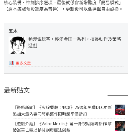
核心裝備、神劍排序選項。最後就係會新增難度「簡易模式」
（原本遊戲預設難度為普通），更新後可以係選單自由設換。
五木
動漫電玩宅，極愛金田一系列，擅長動作及策略
遊戲
更多文章
最新貼文
【遊戲新聞】《火線獵殺：野境》25週年免費DLC更新
追加大量內容同時系舊作限時超平價折扣
【遊戲介紹】《Valor Mortis》第一身視點類魂新作 拿
破崙軍亡靈以槍械劍與魔法殺敵