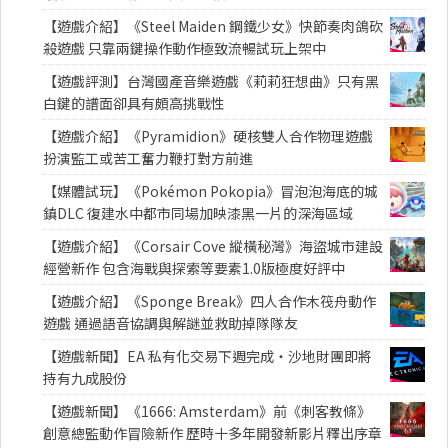
【遊戲介紹】《Steel Maiden 鋼鐵少女》快節奏肉鴿砍
殺遊戲 只靠兩鍵操作動作極致流暢試玩上架中
【遊戲評測】台灣國產音樂遊戲《莉莉狂想曲》只有黑
白鍵的譜面卻具有頗高挑戰性
【遊戲介紹】《Pyramidion》硬核雙人合作物理遊戲
扮演監工或苦工奮力鞭打對方前進
【媒體試玩】《Pokémon Pokopia》冒泡泡海底的城
鎮DLC 復建水中都市同場加映漆黑一片的深海區域
【遊戲介紹】《Corsair Cove 縱橫秘灣》海盜城市建設
經營新作 包含海戰與探索等要素1.0版極度好評中
【遊戲介紹】《Sponge Break》四人合作木筏舟動作
遊戲 通過語音協調與解謎並救助掉隊隊友
【遊戲新聞】EA 私有化交易下週完成・沙地財團即將
持有九成股份
【遊戲新聞】《1666: Amsterdam》前《刺客教條》
創意總監動作冒險新作 歷時十多年開發新影片釋出序章