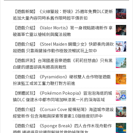
【遊戲新聞】《火線獵殺：野境》25週年免費DLC更新
追加大量內容同時系舊作限時超平價折扣
【遊戲介紹】《Valor Mortis》第一身視點類魂新作 拿
破崙軍亡靈以槍械劍與魔法殺敵
【遊戲介紹】《Steel Maiden 鋼鐵少女》快節奏肉鴿砍
殺遊戲 只靠兩鍵操作動作極致流暢試玩上架中
【遊戲評測】台灣國產音樂遊戲《莉莉狂想曲》只有黑
白鍵的譜面卻具有頗高挑戰性
【遊戲介紹】《Pyramidion》硬核雙人合作物理遊戲
扮演監工或苦工奮力鞭打對方前進
【媒體試玩】《Pokémon Pokopia》冒泡泡海底的城
鎮DLC 復建水中都市同場加映漆黑一片的深海區域
【遊戲介紹】《Corsair Cove 縱橫秘灣》海盜城市建設
經營新作 包含海戰與探索等要素1.0版極度好評中
【遊戲介紹】《Sponge Break》四人合作木筏舟動作
遊戲 通過語音協調與解謎並救助掉隊隊友