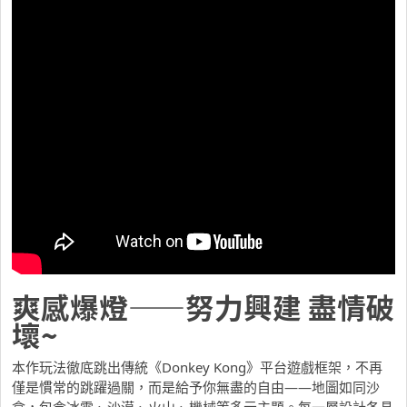
爽感爆燈——努力興建 盡情破
壞~
本作玩法徹底跳出傳統《Donkey Kong》平台遊戲框架，不再
僅是慣常的跳躍過關，而是給予你無盡的自由——地圖如同沙