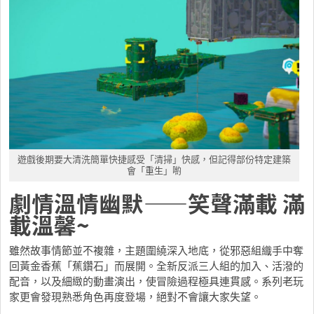
遊戲後期要大清洗簡單快捷感受「清掃」快感，但記得部份特定建築
會「重生」喲
劇情溫情幽默——笑聲滿載 滿
載溫馨~
雖然故事情節並不複雜，主題圍繞深入地底，從邪惡組織手中奪
回黃金香蕉「蕉鑽石」而展開。全新反派三人組的加入、活潑的
配音，以及細緻的動畫演出，使冒險過程極具連貫感。系列老玩
家更會發現熟悉角色再度登場，絕對不會讓大家失望。