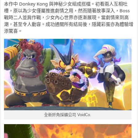
本作中 Donkey Kong 與神秘少女組成搭檔。初看兩人互相吐
槽，原以為少女僅屬推進劇情之用，然而隨著故事深入，Boss
戰時二人並肩作戰，少女內心世界亦逐漸展現。當劇情來到高
潮，甚至令人動容。成功通關所有結局後，隱藏彩蛋亦為體驗增
添驚喜。
全新奸角採礦公司 VoidCo.