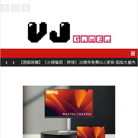
‹
›
【遊戲新聞】《火線獵殺：野境》25週年免費DLC更新 追加大量內
容同時系舊作限時超平價折扣