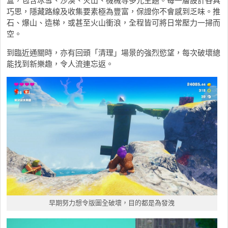
盒，包含冰雪、沙漠、火山、機械等多元主題。每一層設計各具
巧思，隱藏路線及收集要素極為豐富，保證你不會感到乏味。推
石、爆山、造梯，或甚至火山衝浪，全程皆可將日常壓力一掃而
空。
到臨近通關時，亦有回頭「清理」場景的強烈慾望，每次破壞總
能找到新樂趣，令人流連忘返。
早期努力想令版圖全破壞，目的都是為發洩