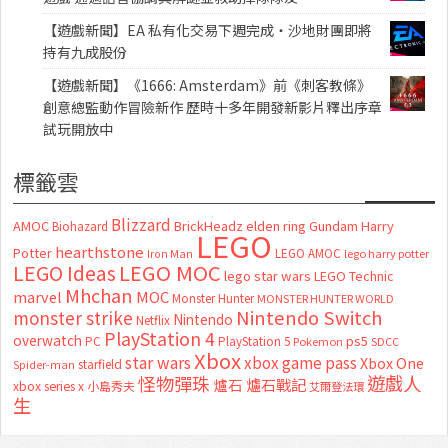
【遊戲新聞】EA 私有化交易下週完成・沙地財團即將
持有九成股份
【遊戲新聞】《1666: Amsterdam》前《刺客教條》
創意總監動作冒險新作 歷時十多年開發新影片釋出序章
試玩開放中
標籤雲
Blizzard
AMOC
BrickHeadz
elden ring
Gundam
Harry
Biohazard
LEGO
hearthstone
Potter
LEGO AMOC
lego harry potter
Iron Man
LEGO MOC
LEGO Ideas
lego star wars
LEGO Technic
Mhchan
marvel
MOC
Monster Hunter
MONSTER HUNTER WORLD
Nintendo Switch
monster strike
Nintendo
Netflix
PlayStation 4
overwatch
ps5
PC
PlayStation 5
Pokemon
SDCC
Xbox
star wars
xbox game pass
Xbox One
starfield
Spider-man
怪物彈珠
遊戲人
爐石
爐石戰記
xbox series x
小島秀夫
艾爾登法環
生