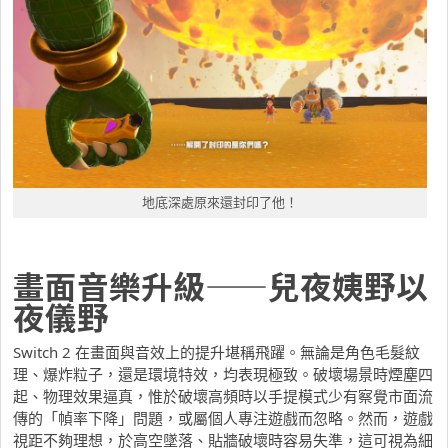
地底深處原來還封印了他！
畫面
音樂升級——兒夜姨野以
夜儀野
Switch 2 在畫面與音效上的提升堪稱飛躍。無論是角色毛髮紋
理、爆炸粒子，還是環境特效，均表現極致。破壞場景時煙塵四
起、物理效果逼真，惟於破壞高頻時以手提模式少有察覺市面流
傳的「幀率下降」問題，或屬個人專注遊戲而忽略。然而，遊戲
視距不夠理想，於高空墜落、貼牆破壞時容易失準，這可視為細