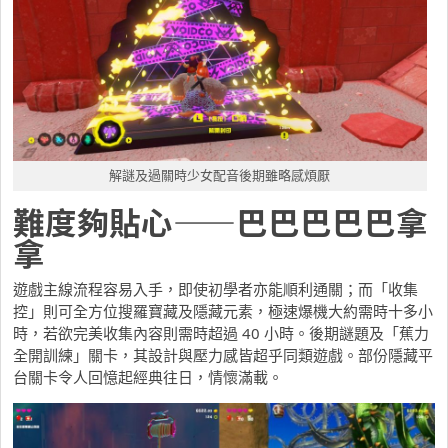
解謎及過關時少女配音後期雖略感煩厭
難度夠貼心——巴巴巴巴巴拿
拿
遊戲主線流程容易入手，即使初學者亦能順利通關；而「收集
控」則可全方位搜羅寶藏及隱藏元素，極速爆機大約需時十多小
時，若欲完美收集內容則需時超過 40 小時。後期謎題及「蕉力
全開訓練」關卡，其設計與壓力感皆超乎同類遊戲。部份隱藏平
台關卡令人回憶起經典往日，情懷滿載。