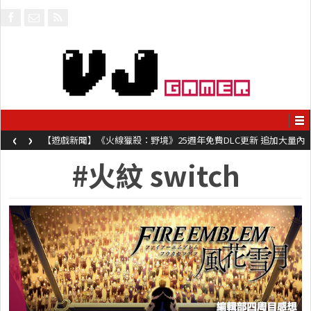
‹
›
【遊戲新聞】《火線獵殺：野境》25週年免費DLC更新 追加大量內
容同時系舊作限時超平價折扣
#火紋 switch