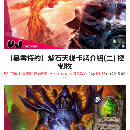
【暴雪特約】爐石天梯卡牌介紹(二) 控
制牧
PC 電腦
手機遊戲
爐石戰記 Hearthstone
遊戲攻略
/ by
HKES
on 2018-02-
11