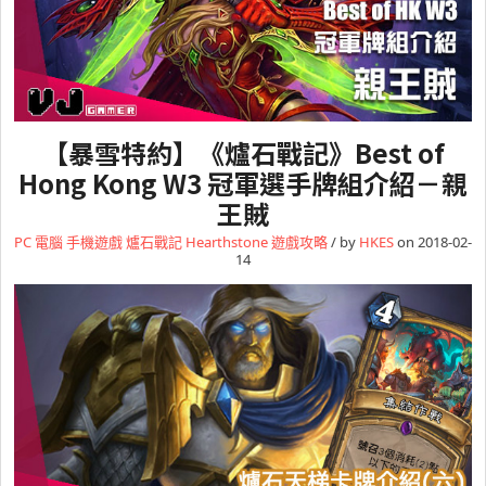
【暴雪特約】《爐石戰記》Best of
Hong Kong W3 冠軍選手牌組介紹－親
王賊
PC 電腦
手機遊戲
爐石戰記 Hearthstone
遊戲攻略
/ by
HKES
on 2018-02-
14