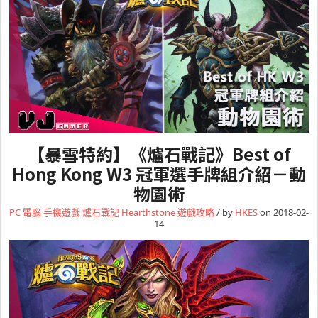
【暴雪特約】《爐石戰記》Best of
Hong Kong W3 冠軍選手牌組介紹－動
物園術
PC 電腦
手機遊戲
爐石戰記 Hearthstone
遊戲攻略
/ by
HKES
on 2018-02-
14