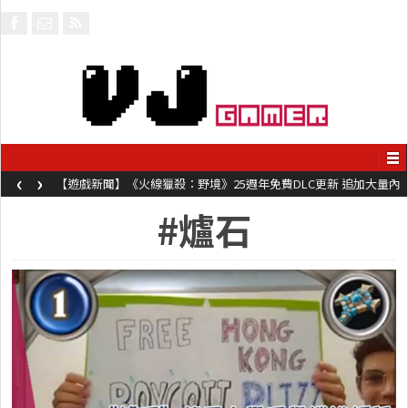
‹
›
【遊戲新聞】《火線獵殺：野境》25週年免費DLC更新 追加大量內
容同時系舊作限時超平價折扣
#爐石