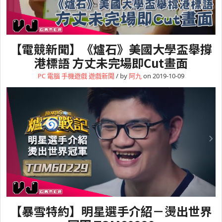
【電競新聞】《爐石》美國大學盃舉撐
港標語 方丈未完場即Cut畫面
PC 電腦
手機遊戲
遊戲新聞
/ by
阿九
on 2019-10-09
【暴雪特約】明星選手介紹－燙出世界