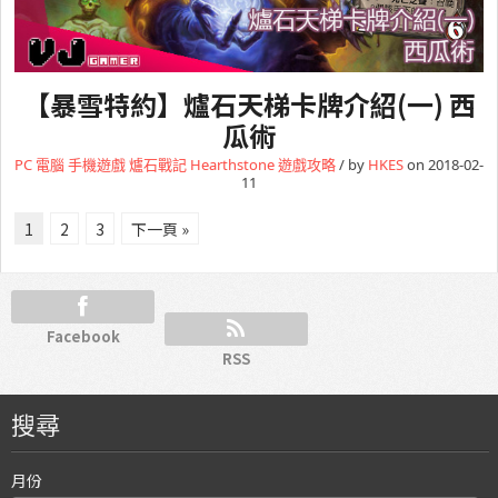
【暴雪特約】爐石天梯卡牌介紹(一) 西
瓜術
PC 電腦
手機遊戲
爐石戰記 Hearthstone
遊戲攻略
/ by
HKES
on 2018-02-
11
1
2
3
下一頁 »
Facebook
RSS
搜尋
月份