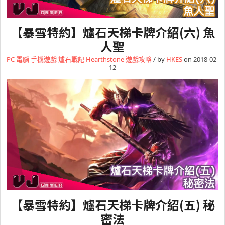
【暴雪特約】爐石天梯卡牌介紹(六) 魚
人聖
PC 電腦
手機遊戲
爐石戰記 Hearthstone
遊戲攻略
/ by
HKES
on 2018-02-
12
【暴雪特約】爐石天梯卡牌介紹(五) 秘
密法