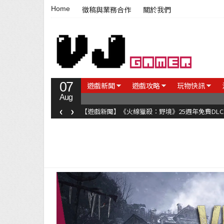
Home
徵稿與業務合作
關於我們
07
遊戲新聞
遊戲攻略
玩物快訊
Aug
‹
›
【遊戲新聞】《火線獵殺：野境》25週年免費DL