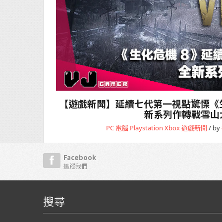
【遊戲新聞】延續七代第一視點驚慄《生化危
新系列作轉戰雪山
PC 電腦
Playstation
Xbox
遊戲新聞
/ by
Facebook
追蹤我們
搜尋