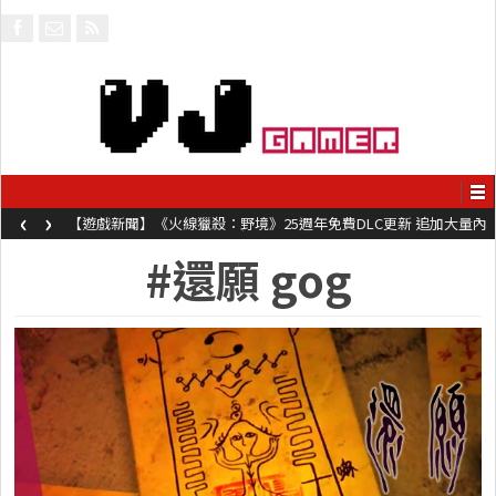
‹
›
【遊戲新聞】《火線獵殺：野境》25週年免費DLC更新 追加大量內
容同時系舊作限時超平價折扣
#還願 gog