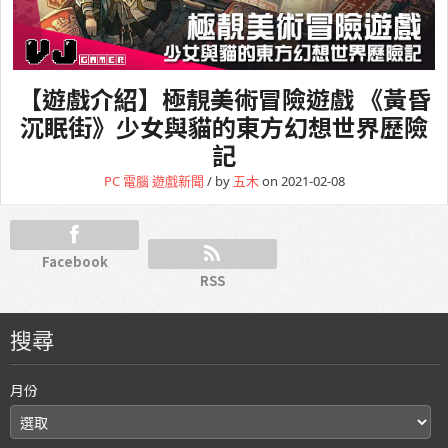
【遊戲介紹】極靚美術冒險遊戲 《黃昏
沉眠街》少女與貓的東方幻想世界歷險
記
PC 電腦
遊戲新聞
/ by
五木
on 2021-02-08
Facebook
RSS
搜尋
月份