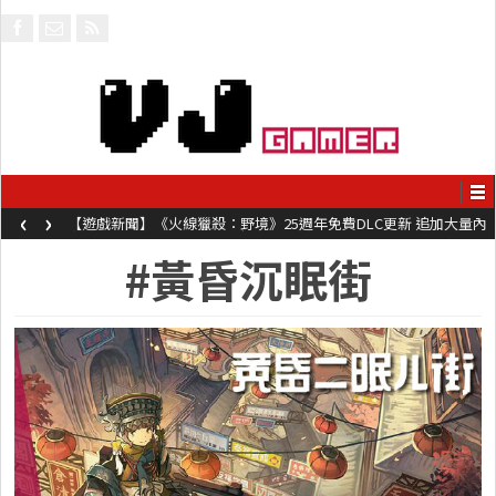
‹
›
【遊戲新聞】《火線獵殺：野境》25週年免費DLC更新 追加大量內
容同時系舊作限時超平價折扣
#黃昏沉眠街