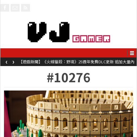
‹
›
【遊戲新聞】《火線獵殺：野境》25週年免費DLC更新 追加大量內
容同時系舊作限時超平價折扣
#10276