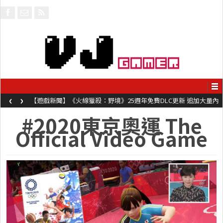
‹
›
【遊戲新聞】《火線獵殺：野境》25週年免費DLC更新 追加大量內
容同時系舊作限時超平價折扣
#2020東京奧運 The
Official Video Game