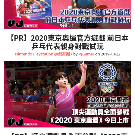
【PR】2020東京奧運官方遊戲 前日本
乒乓代表親身對戰試玩
Nintendo
Playstation
遊戲新聞
/ by
VJGamer
on 2019-10-22