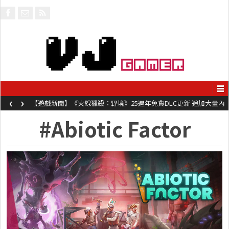
‹
›
【遊戲新聞】《火線獵殺：野境》25週年免費DLC更新 追加大量內
容同時系舊作限時超平價折扣
#Abiotic Factor