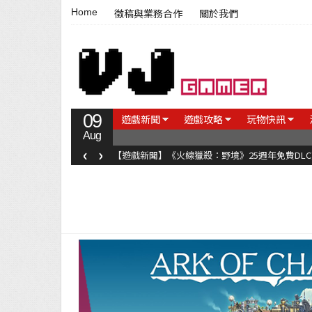
Home
徵稿與業務合作
關於我們
09
遊戲新聞
遊戲攻略
玩物快訊
Aug
‹
›
【遊戲新聞】《火線獵殺：野境》25週年免費DL